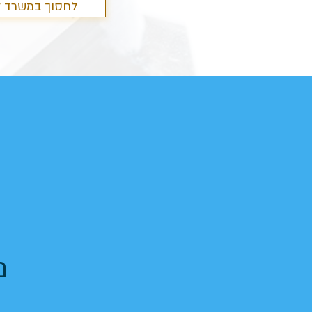
< לחסוך במשרד ל
מ