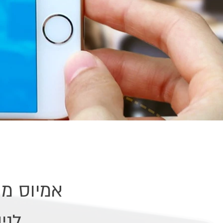
אמיוס מ
לני