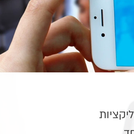
יקציות
חד