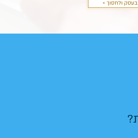
בעסק ולחסוך
?