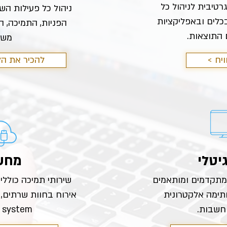
 אינטגרטיבית לניהול כל
ניהול כל פעילות הש
כלים ובאפליקציות
הפניות, התמיכה, 
 התוצאות.
משול
ויח
< להכיר את ה
יטלי
מחשו
 מתקדמים ומותאמים
חתימה אלקטרונית
חשבות.
system ואבטחת מידע.