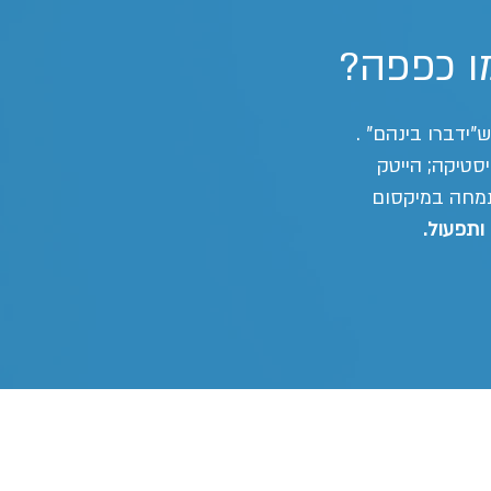
סטיקה; הייטק
מתמחה במיקסום
ותפעול.