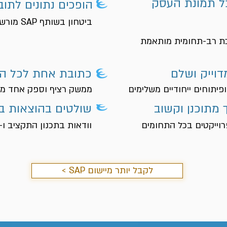
ל תמונת העסק
הופכים נתונים לתוב
ביטחון בשותף SAP מורשה ומנוסה מעל 10 שנים
רכת רב-תחומית מותאמת
דוייק ושלם
כתובת אחת לכל ה
פיתוחים ייחודיים משלימים
ממשק רציף וספק אחד מש
 מתוכנן וקשוב
שולטים בהוצאות ב
וייקטים בכל התחומים
וודאות בתכנון התקציב ו-ROI משתלם
< SAP לקבל יותר מיישום