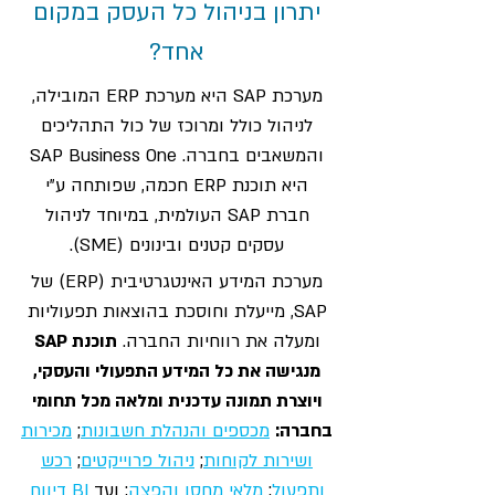
יתרון בניהול כל העסק במקום
אחד?
מערכת SAP היא מערכת ERP המובילה,
לניהול כולל ומרוכז של כול התהליכים
והמשאבים בחברה. SAP Business One
היא תוכנת ERP חכמה, שפותחה ע"י
חברת SAP העולמית, במיוחד לניהול
עסקים קטנים ובינונים (SME).
מערכת המידע האינטגרטיבית (ERP) של
SAP, מייעלת וחוסכת בהוצאות תפעוליות
ומעלה את רווחיות החברה.
תוכנת SAP
מנגישה את כל המידע התפעולי והעסקי,
ויוצרת תמונה עדכנית ומלאה מכל תחומי
בחברה:
מכספים והנהלת חשבונות
;
מכירות
ושירות לקוחות
;
ניהול פרוייקטים
;
רכש
ותפעול
;
מלאי מחסן והפצה
; ועד
BI דיווח