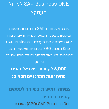
SAP Business ONE לניהול
העסק?
77%
מלקוחות SAP הן חברות קטנות
ובינוניות, בעלות מאפיינים ייחודיים. עבורן
SAP פיתחה את מערכת .SAP Business
One תוכנת SBO בעברית מאפשרת גם
לחברות בישראל לחסוך ולנהל חכם את כל
העסק.
6,000 לקוחות בישראל נהנים
מהיתרונות המרכזיים הבאים:
צמיחה וגמישות במיוחד לעסקים
קטנים ובינוניים
SAP Business One
י
(SBO) מערכת